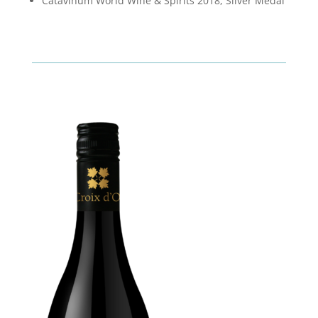
Catavinum World Wine & Spirits 2018, Silver Medal